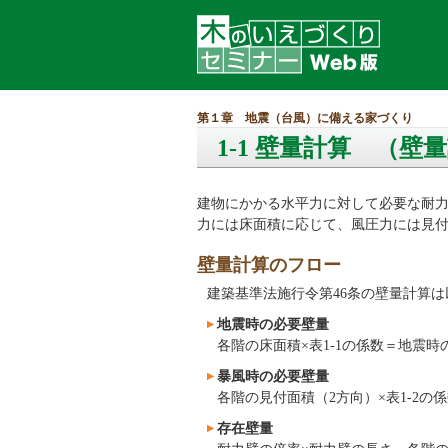
第１章 地震（台風）に備える家づくり
1-1 壁量計算 （
建物にかかる水平力に対して必要な耐
力には床面積に応じて、風圧力には見
壁量計算のフロー
建築基準法施行令第46条の壁量計算
地震時の必要壁量
各階の床面積×表1-1の係数＝地震時
暴風時の必要壁量
各階の見付面積（2方向）×表1-2の
存在壁量