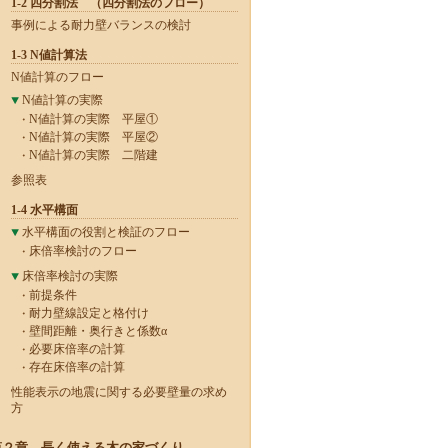
1-2 四分割法 （四分割法のフロー）
事例による耐力壁バランスの検討
1-3 N値計算法
N値計算のフロー
N値計算の実際
N値計算の実際 平屋①
N値計算の実際 平屋②
N値計算の実際 二階建
参照表
1-4 水平構面
水平構面の役割と検証のフロー
床倍率検討のフロー
床倍率検討の実際
前提条件
耐力壁線設定と格付け
壁間距離・奥行きと係数α
必要床倍率の計算
存在床倍率の計算
性能表示の地震に関する必要壁量の求め
方
第２章 長く使える木の家づくり