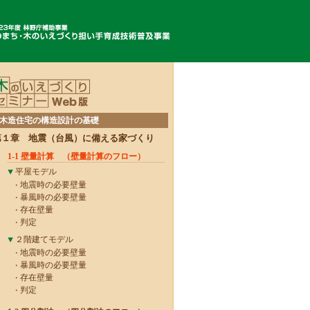
木造住宅の構造設計の基礎
第１章 地震（台風）に備える家づくり
1-1 壁量計算 （壁量計算のフロー）
平屋モデル
地震時の必要壁量
暴風時の必要壁量
存在壁量
判定
２階建てモデル
地震時の必要壁量
暴風時の必要壁量
存在壁量
判定