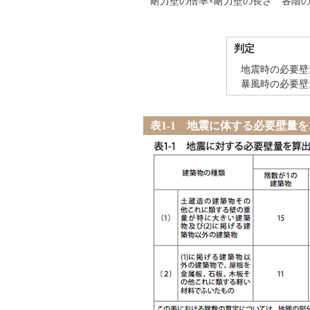
耐力壁の倍率×耐力壁の長さ 各階
判定
地震時の必要壁
暴風時の必要壁
表1-1 地震に体する必要壁量