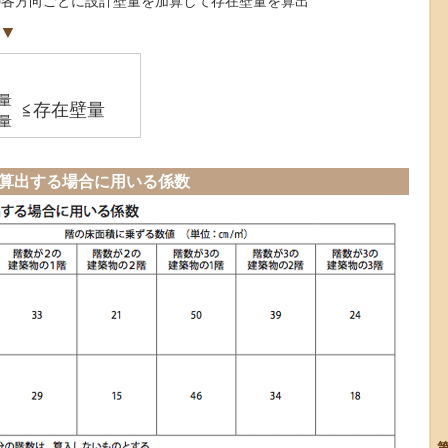
の各方向ごとに設計壁量を加算して存在壁量を算出
▼
量
≦存在壁量
量
を算出する場合に用いる係数