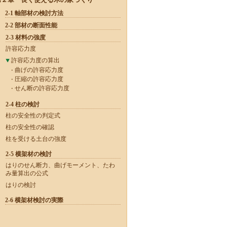
2-1 軸部材の検討方法
2-2 部材の断面性能
2-3 材料の強度
許容応力度
許容応力度の算出
曲げの許容応力度
圧縮の許容応力度
せん断の許容応力度
2-4 柱の検討
柱の安全性の判定式
柱の安全性の確認
柱を受ける土台の強度
2-5 横架材の検討
はりのせん断力、曲げモーメント、たわ
み量算出の公式
はりの検討
2-6 横架材検討の実際